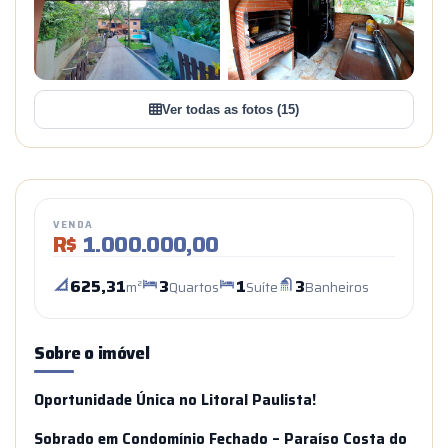
+12
VER TODAS AS FOTOS
Ver todas as fotos (15)
VENDA
R$
1.000.000,00
625,31
3
1
3
m²
Quartos
Suíte
Banheiros
Sobre o imóvel
Oportunidade Única no Litoral Paulista!
Sobrado em Condomínio Fechado – Paraíso Costa do