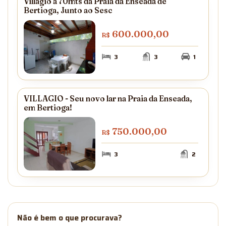
Villagio a 70mts da Praia da Enseada de
Bertioga, Junto ao Sesc
600.000,00
R$
3
3
1
VILLAGIO - Seu novo lar na Praia da Enseada,
em Bertioga!
750.000,00
R$
3
2
Não é bem o que procurava?