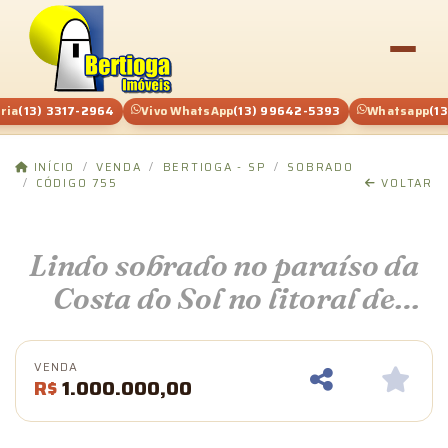
aria
(13) 3317-2964
Vivo WhatsApp
(13) 99642-5393
Whatsapp
(1
INÍCIO
VENDA
BERTIOGA - SP
SOBRADO
CÓDIGO 755
VOLTAR
Lindo sobrado no paraíso da
Costa do Sol no litoral de
Bertioga São Paulo
VENDA
R$
1.000.000,00