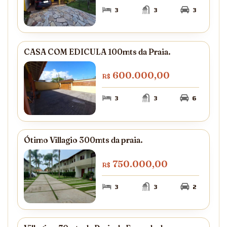
3
3
3
CASA COM EDICULA 100mts da Praia.
600.000,00
R$
3
3
6
Ótimo Villagio 300mts da praia.
750.000,00
R$
3
3
2